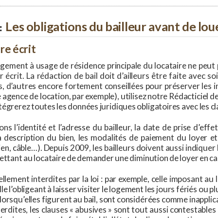
Les obligations du bailleur avant de lou
re écrit
ogement à usage de résidence principale du locataire ne peut 
 écrit. La rédaction de bail doit d’ailleurs être faite avec so
s, d’autres encore fortement conseillées pour préserver les in
 agence de location, par exemple), utilisez notre Rédacticiel de
tégrerez toutes les données juridiques obligatoires avec les cl
ns l’identité et l’adresse du bailleur, la date de prise d’eff
 la description du bien, les modalités de paiement du loyer 
ien, câble…). Depuis 2009, les bailleurs doivent aussi indiquer 
ttant au locataire de demander une diminution de loyer en cas 
llement interdites par la loi : par exemple, celle imposant au 
e l’obligeant à laisser visiter le logement les jours fériés ou p
 lorsqu’elles figurent au bail, sont considérées comme inapplica
terdites, les clauses « abusives » sont tout aussi contestables p