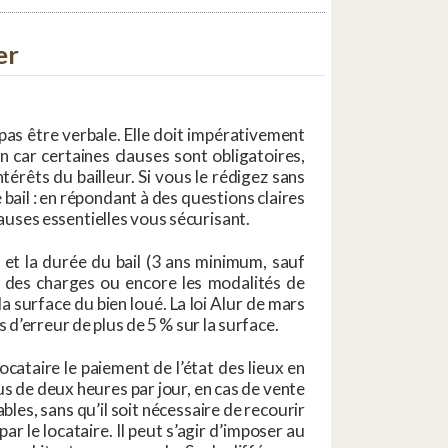
er
pas être verbale. Elle doit impérativement
in car certaines clauses sont obligatoires,
térêts du bailleur. Si vous le rédigez sans
 bail : en répondant à des questions claires
auses essentielles vous sécurisant.
et et la durée du bail (3 ans minimum, sauf
et des charges ou encore les modalités de
la surface du bien loué. La loi Alur de mars
d’erreur de plus de 5 % sur la surface.
locataire le paiement de l’état des lieux en
lus de deux heures par jour, en cas de vente
bles, sans qu’il soit nécessaire de recourir
ar le locataire. Il peut s’agir d’imposer au