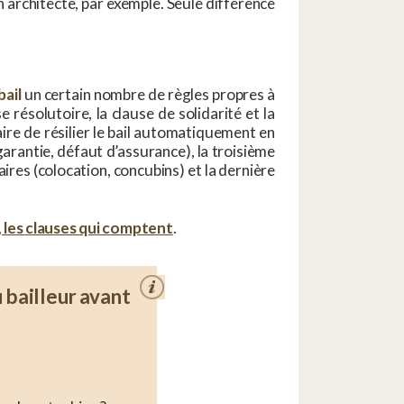
un architecte, par exemple. Seule différence
bail
un certain nombre de règles propres à
e résolutoire, la clause de solidarité et la
ire de résilier le bail automatiquement en
arantie, défaut d’assurance), la troisième
ires (colocation, concubins) et la dernière
, les clauses qui comptent
.
u bailleur avant