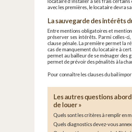
locataire d’installer à ses frais certain
avec les premières, le locataire devra sai
La sauvegarde des intérêts d
Entre mentions obligatoires et mentions 
préserver ses intérêts. Parmi celles-ci, 
clause pénale. La première permet la r
cas de manquement du locataire à certa
permet au bailleur de se ménager des gar
permet de prévoir des pénalités à la ch
Pour connaître les clauses du bail impor
Les autres questions abordé
de louer »
Quels sont les critères à remplir en 
Quels diagnostics devez-vous annexer