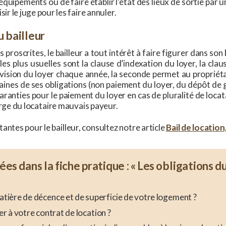
s équipements ou de faire établir l’état des lieux de sortie par 
sir le juge pour les faire annuler.
u bailleur
proscrites, le bailleur a tout intérêt à faire figurer dans son
les plus usuelles sont la clause d’indexation du loyer, la claus
évision du loyer chaque année, la seconde permet au propriéta
ines de ses obligations (non paiement du loyer, du dépôt de g
anties pour le paiement du loyer en cas de pluralité de locata
arge du locataire mauvais payeur.
tantes pour le bailleur, consultez notre article
Bail de location
es dans la fiche pratique : « Les obligations d
matière de décence et de superficie de votre logement ?
 à votre contrat de location ?