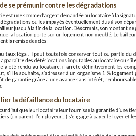
de se prémunir contre les dégradations
ie est une somme d’argent demandée au locataire à la signatu
es dégradations ou les impayés éventuellement dus à son dépar
ailleur jusqu'à la fin de la location. Désormais, son montant ne
que la location porte sur un logement non meublé. Le bailleur
ent la remise des clés.
u taux légal. Il peut toutefois conserver tout ou partie du 
it apparaître des détériorations imputables au locataire ou s'i
e a été rendu au locataire, il arrête définitivement les com
eut, s'il le souhaite, s'adresser à un organisme 1 % logement
épôt de garantie grâce à une avance sans intérêt, remboursa
r.
lier la défaillance du locataire
urd’hui que leur locataire leur fournisse la garantie d’une tier
ers (un parent, l’employeur…) s’engage à payer le loyer et les
taire doit évidemment être attentif à la qualité de la personne