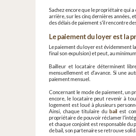
Sachez encore que le propriétaire qui a
arrière, sur les cinq dernières années, 
des délais de paiement s’il rencontre des
Le paiement du loyer est la p
Le paiement du loyer est évidemment la 
final son expulsion) et peut, au minimum
Bailleur et locataire déterminent li
mensuellement et d'avance. Si une autre
paiement mensuel.
Concernant le mode de paiement, un pré
encore, le locataire peut revenir à t
logement est loué à plusieurs personnes
Ainsi, chaque titulaire du
bail
est con
propriétaire de pouvoir réclamer l’intég
et chaque conjoint est responsable du p
de bail, son partenaire se retrouve sol