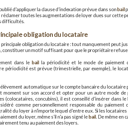
 oublié d’appliquer la clause d’indexation prévue dans son
bail
p
et réclamer toutes les augmentations de loyer dues sur cette p
 difficultés.
rincipale obligation du locataire
principale obligation du locataire : tout manquement peut just
, constituer un motif suffisant pour que le propriétaire refuse 
brement dans le
bail
la périodicité et le mode de paiement d
 périodicité est prévue (trimestrielle, par exemple), le loca
lèvement automatique sur le compte bancaire du locataire pe
out moment sur son accord et opter pour un autre mode de p
 (colocataires, concubins), il est conseillé d’insérer dans le
sidéré comme personnellement responsable du paiement de 
ralité du loyer à n’importe lequel d’entre eux. Si les locataire
aiement du loyer, même s’il n’a pas signé le
bail
. De même en ca
idairement tenu au paiement des loyers.