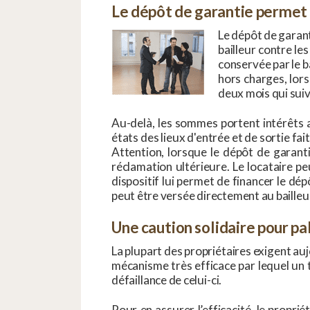
Le dépôt de garantie permet 
Le dépôt de garant
bailleur contre l
conservée par le b
hors charges, lors
deux mois qui suiv
Au-delà, les sommes portent intérêts a
états des lieux d'entrée et de sortie fa
Attention, lorsque le dépôt de garanti
réclamation ultérieure. Le locataire p
dispositif lui permet de financer le d
peut être versée directement au bailleu
Une caution solidaire pour pal
La plupart des propriétaires exigent aujo
mécanisme très efficace par lequel un ti
défaillance de celui-ci.
Pour en assurer l’efficacité, le proprié