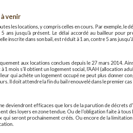
 à venir
tes les locations, y compris celles en cours. Par exemple, le dé
 5 ans jusqu'à présent. Le délai accordé au bailleur pour pr
lle inscrite dans son bail, est réduit à 1 an, contre 5 ans jusqu'
quement aux locations conclues depuis le 27 mars 2014. Ainsi
à 1 mois s’il obtient un logement social, l’AAH (allocation adu
ailleur qui achète un logement occupé ne peut plus donner co
ours. Il doit attendre la fin du bail renouvelé dans le premier cas
 ne deviendront efficaces que lors de la parution de décrets d’a
nt des loyers en zone tendue. Ou de l’obligation faite à tous l
ux qui seront prochainement créés. Ou encore de la limitation
cation.