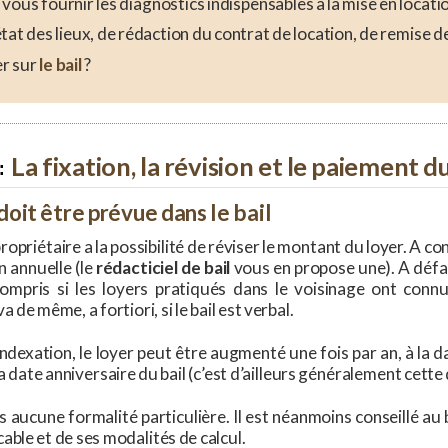
vous fournir les diagnostics indispensables à la mise en locatio
tat des lieux, de rédaction du contrat de location, de remise de
er sur
le bail
?
La fixation, la révision et le paiement d
doit être prévue dans le bail
opriétaire a la possibilité de réviser le montant du loyer. A co
n annuelle (le
rédacticiel de bail
vous en propose une). A défau
compris si les loyers pratiqués dans le voisinage ont con
a de même, a fortiori, si le bail est verbal.
dexation, le loyer peut être augmenté une fois par an, à la d
 la date anniversaire du bail (c’est d’ailleurs généralement cett
s aucune formalité particulière. Il est néanmoins conseillé au 
able et de ses modalités de calcul.