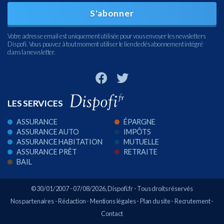
S'abonner
Votre adresse email est uniquement utilisée pour vous envoyer les newsletters
Dispofi. Vous pouvez à tout moment utiliser le lien de désabonnement intégré
dans la newsletter.
LES SERVICES
ASSURANCE
ÉPARGNE
ASSURANCE AUTO
IMPÔTS
ASSURANCE HABITATION
MUTUELLE
ASSURANCE PRÊT
RETRAITE
BAIL
© 30/01/2007 - 07/08/2026,
Dispofi.fr
- Tous droits réservés
Nos partenaires
-
Rédaction
-
Mentions légales
-
Plan du site
-
Recrutement
-
Contact